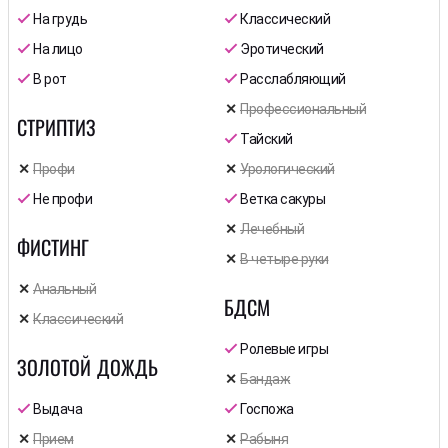
На грудь
Классический
На лицо
Эротический
В рот
Расслабляющий
Профессиональный
СТРИПТИЗ
Тайский
Профи
Урологический
Не профи
Ветка сакуры
Лечебный
ФИСТИНГ
В четыре руки
Анальный
БДСМ
Классический
Ролевые игры
ЗОЛОТОЙ ДОЖДЬ
Бандаж
Выдача
Госпожа
Прием
Рабыня