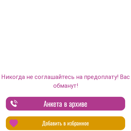
Никогда не соглашайтесь на предоплату! Вас
обманут!
Анкета в архиве
Добавить в избранное