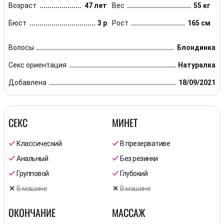
Возраст
47 лет
Вес
55 кг
Бюст
3 р
Рост
165 см
Волосы
Блондинка
Секс ориентация
Натуралка
Добавлена
18/09/2021
СЕКС
МИНЕТ
Классический
В презервативе
Анальный
Без резинки
Групповой
Глубокий
В машине
В машине
ОКОНЧАНИЕ
МАССАЖ