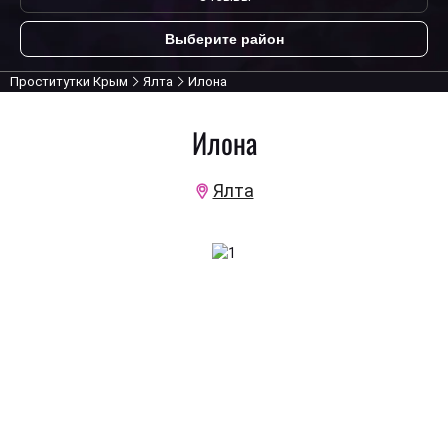
Выберите район
Проститутки Крым
Ялта
Илoнa
Илoнa
Ялта