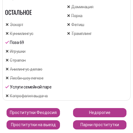
Доминация
ОСТАЛЬНОЕ
Порка
Эскорт
Фетиш
Куннилингус
Трамплинг
Поза 69
Игрушки
Страпон
Анилингус делаю
Лесби-шоу легкое
Услуги семейной паре
Копрофагия выдача
Проститутки Феодосия
Недорогие
проститутки
Проститутки на выезд
Парни проститутки