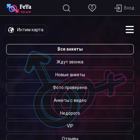
0
Интим карта
Все анкеты
Ждут звонка
Новые анкеты
Фото проверено
Анкеты с видео
Недорого
VIP
Отзывы