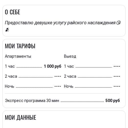
О СЕБЕ
Предоставлю девушке услугу райского наслаждения😘
🫂
МОИ ТАРИФЫ
Апартаменты
Выезд
1 час
1 000 руб
1 час
----
2 часа
----
2 часа
----
Ночь
----
Ночь
----
Экспресс программа 30 мин
500 руб
МОИ ДАННЫЕ