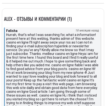
ALEX - ОТЗЫВЫ И КОММЕНТАРИИ (1)
Felisha
18 месяцев назад
Hurrah, that's what I was searching for, what a information!
present here at this weblog, thanks admin of this website.
casino en ligne I'll right away seize your rss as I can not in
finding your e-mail subscription hyperlink or newsletter
service. Do you've any? Kindly allow me know so that I may
just subscribe. Thanks. meilleur casino en ligne Heya i am for
the first time here. I found this board and I find It really useful
& it helped me out much. I hope to give something back and
help others like you aided me. casino en ligne fiable I was able
to find good advice from your blog posts. casino en ligne Hi!
I'm at work browsing your blog from my new iphone 4! Just
wanted to say I love reading your blog and look forward to all
your posts! Keep up the fantastic work! casino en ligne It's
not my first time to pay a visit this web page, i am browsing
this web site dailly and obtain good data from here everyday.
casino en ligne Good article. I am going through some of
these issues as well.. casino en ligne Hi, i think that i noticed
you visited my blog so i got here to return the choose?.I'm
trying to in finding things to improve my web site!I suppose